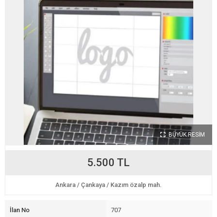
BÜYÜK RESİM
5.500 TL
Ankara
/
Çankaya
/
Kazım özalp mah.
İlan No
707