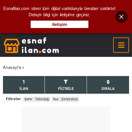
Esnafilan.com sitesi tüm dijital varlıklarıyla beraber satılıktır!
Detaylı bilgi için iletişime geçiniz.
iletişim
Anasayfa
»
1
İLAN
FİLTRELE
SIRALA
Filtreler:
Şehir
Tekirdağ
İlçe
Çerkezköy